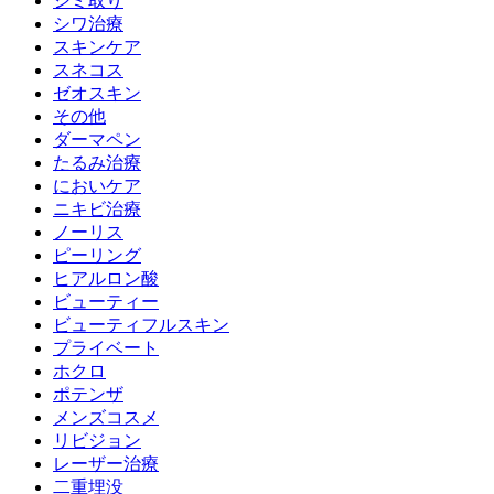
シミ取り
シワ治療
スキンケア
スネコス
ゼオスキン
その他
ダーマペン
たるみ治療
においケア
ニキビ治療
ノーリス
ピーリング
ヒアルロン酸
ビューティー
ビューティフルスキン
プライベート
ホクロ
ポテンザ
メンズコスメ
リビジョン
レーザー治療
二重埋没