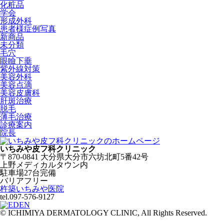
化粧品
学会
形成外科
患者様症例写真
新商品
未分類
毛穴
眼瞼下垂
紫外線対策
美容外科
美容点滴
美容皮膚科
肝斑治療
脱毛
薄毛治療
診療案内
院長
いちみや皮フ科クリニック
〒870-0841 大分県大分市六坊北町5番42号
上野メディカルタウン内
駐車場27台完備
バリアフリー
杵築いちみや医院
tel.097-576-9127
© ICHIMIYA DERMATOLOGY CLINIC, All Rights Reserved.