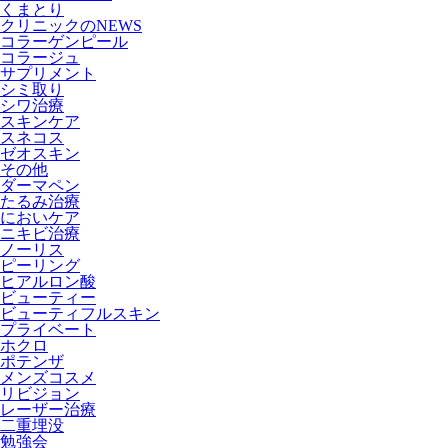
くまとり
クリニックのNEWS
コラーゲンピール
コラージュ
サプリメント
シミ取り
シワ治療
スキンケア
スネコス
ゼオスキン
その他
ダーマペン
たるみ治療
においケア
ニキビ治療
ノーリス
ピーリング
ヒアルロン酸
ビューティー
ビューティフルスキン
プライベート
ホクロ
ポテンザ
メンズコスメ
リビジョン
レーザー治療
二重埋没
勉強会