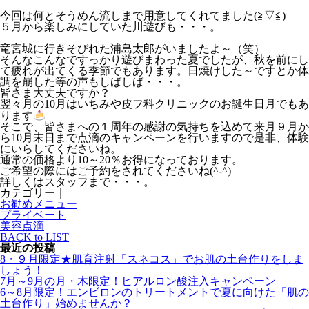
今回は何とそうめん流しまで用意してくれてました(≧▽≦)
５月から楽しみにしていた川遊びも・・・。
竜宮城に行きそびれた浦島太郎がいましたよ～（笑）
そんなこんなですっかり遊びまわった夏でしたが、秋を前にし
て疲れが出てくる季節でもあります。日焼けした～ですとか体
調を崩した等の声もしばしば・・・。
皆さま大丈夫ですか？
翌々月の10月はいちみや皮フ科クリニックのお誕生日月でもあ
ります
そこで、皆さまへの１周年の感謝の気持ちを込めて来月９月か
ら10月末日まで点滴のキャンペーンを行いますので是非、体験
にいらしてくださいね。
通常の価格より10～20％お得になっております。
ご希望の際にはご予約をされてくださいね(^-^)
詳しくはスタッフまで・・・。
カテゴリー｜
お勧めメニュー
プライベート
美容点滴
BACK to LIST
最近の投稿
8・９月限定★肌育注射「スネコス」でお肌の土台作りをしま
しょう！
7月～9月の月・木限定！ヒアルロン酸注入キャンペーン
6～8月限定！エンビロンのトリートメントで夏に向けた「肌の
土台作り」始めませんか？