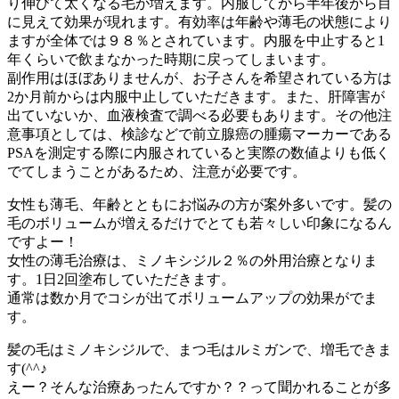
り伸びて太くなる毛が増えます。内服してから半年後から目
に見えて効果が現れます。有効率は年齢や薄毛の状態により
ますが全体では９８％とされています。内服を中止すると1
年くらいで飲まなかった時期に戻ってしまいます。
副作用はほぼありませんが、お子さんを希望されている方は
2か月前からは内服中止していただきます。また、肝障害が
出ていないか、血液検査で調べる必要もあります。その他注
意事項としては、検診などで前立腺癌の腫瘍マーカーである
PSAを測定する際に内服されていると実際の数値よりも低く
でてしまうことがあるため、注意が必要です。
女性も薄毛、年齢とともにお悩みの方が案外多いです。髪の
毛のボリュームが増えるだけでとても若々しい印象になるん
ですよー！
女性の薄毛治療は、ミノキシジル２％の外用治療となりま
す。1日2回塗布していただきます。
通常は数か月でコシが出てボリュームアップの効果がでま
す。
髪の毛はミノキシジルで、まつ毛はルミガンで、増毛できま
す(^^♪
えー？そんな治療あったんですか？？って聞かれることが多