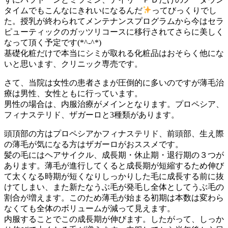
タイムでもこんなにきれいになるんだ
ってびっくりでし
た。授乳が終わられてメンテナンスプログラムから今はセラ
ピューティックのガッツリコースに移行されてさらに美しく
なって頂く予定です(*^-^*)
基礎化粧だけで本当にシミが取れる化粧品はおそらく他にな
いと思います、クリニック専売です。
さて、当院は女性の患者さまが圧倒的に多いのですが薄毛治
療は男性、女性ともに行っています。
男性の場合は、内服治療がメインとなります。プロペシア、
フィナステリド、ザガーロと3種類があります。
頭頂部の方はプロペシアかフィナステリド、前頭部、生え際
の薄毛が気になる方はザガーロがおススメです。
髪の毛にはヘアサイクル、成長期・休止期・退行期の３つが
あります。薄毛が進行してくると成長期が短縮するため伸び
て太くなる時期が短くなりしっかりした毛に成長する前に抜
けてしまい、また新たなうぶ毛が発毛し全体としてうぶ毛の
割合が増えます。このため薄毛が始まる初期は本数は変わら
なくても全体のボリュームが減って見えます。
内服することでこの成長期が伸びます。したがって、しっか