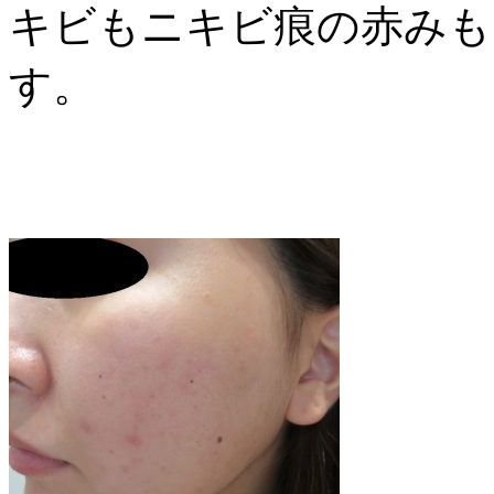
キビもニキビ痕の赤みも
す。