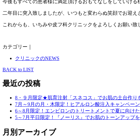
今後もすべての患者様に満足頂けるおもてなしをしていける
二年目に突入致しましたが、いつもと変わらぬ笑顔でお迎えさせて
これからも、いちみや皮フ科クリニックをよろしくお願い致し
カテゴリー｜
クリニックのNEWS
BACK to LIST
最近の投稿
8・９月限定★肌育注射「スネコス」でお肌の土台作り
7月～9月の月・木限定！ヒアルロン酸注入キャンペーン
6～8月限定！エンビロンのトリートメントで夏に向け
5～7月平日限定！『ノーリス』でお肌のトーンアップ
月別アーカイブ