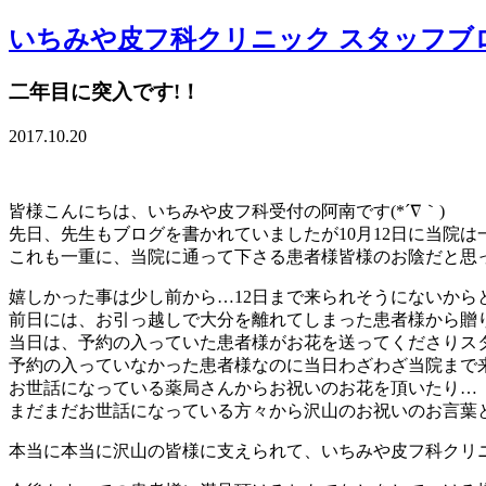
いちみや皮フ科クリニック スタッフブ
二年目に突入です!！
2017.10.20
皆様こんにちは、いちみや皮フ科受付の阿南です(*´∇｀)
先日、先生もブログを書かれていましたが10月12日に当院は一
これも一重に、当院に通って下さる患者様皆様のお陰だと思っ
嬉しかった事は少し前から…12日まで来られそうにないから
前日には、お引っ越しで大分を離れてしまった患者様から贈
当日は、予約の入っていた患者様がお花を送ってくださりス
予約の入っていなかった患者様なのに当日わざわざ当院まで
お世話になっている薬局さんからお祝いのお花を頂いたり…
まだまだお世話になっている方々から沢山のお祝いのお言葉と
本当に本当に沢山の皆様に支えられて、いちみや皮フ科クリ