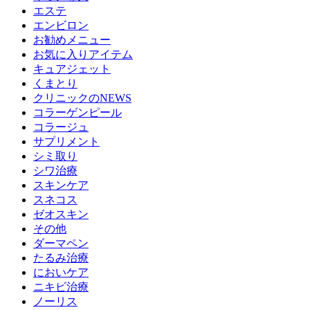
エステ
エンビロン
お勧めメニュー
お気に入りアイテム
キュアジェット
くまとり
クリニックのNEWS
コラーゲンピール
コラージュ
サプリメント
シミ取り
シワ治療
スキンケア
スネコス
ゼオスキン
その他
ダーマペン
たるみ治療
においケア
ニキビ治療
ノーリス