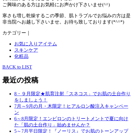
ご興味のある方はお気軽にお声かけ下さいませ(^^)
寒さも増し乾燥するこの季節、肌トラブルでお悩みの方は是
非当院へお越し下さいませ。お待ち致しております(*^^*)
カテゴリー｜
お気に入りアイテム
スキンケア
化粧品
BACK to LIST
最近の投稿
8・９月限定★肌育注射「スネコス」でお肌の土台作り
をしましょう！
7月～9月の月・木限定！ヒアルロン酸注入キャンペー
ン
6～8月限定！エンビロンのトリートメントで夏に向け
た「肌の土台作り」始めませんか？
5～7月平日限定！『ノーリス』でお肌のトーンアップ