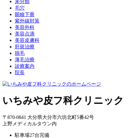
未分類
毛穴
眼瞼下垂
紫外線対策
美容外科
美容点滴
美容皮膚科
肝斑治療
脱毛
薄毛治療
診療案内
院長
いちみや皮フ科クリニック
〒870-0841 大分県大分市六坊北町5番42号
上野メディカルタウン内
駐車場27台完備