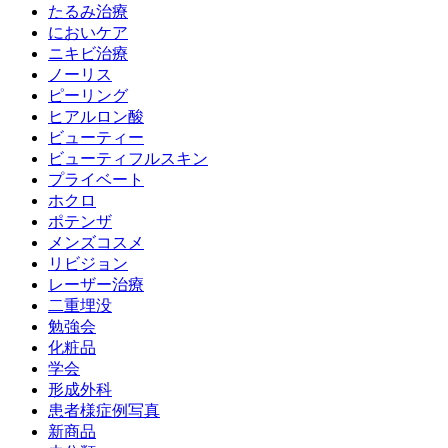
たるみ治療
においケア
ニキビ治療
ノーリス
ピーリング
ヒアルロン酸
ビューティー
ビューティフルスキン
プライベート
ホクロ
ポテンザ
メンズコスメ
リビジョン
レーザー治療
二重埋没
勉強会
化粧品
学会
形成外科
患者様症例写真
新商品