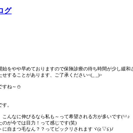
ログ
開始をやや早めておりますので保険診療の待ち時間が少し緩和
することがあります、ご了承ください<(_ _)>
ですね～⛄
です。
こんなに伸びるなら私も～って希望される方が多いです(^^♪
のが今では目力！って感じです(笑)
に自まつ毛なん？？ってビックリされますヾ(≧▽≦)ﾉ