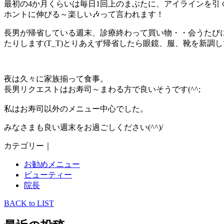
最初の4か月くらいは毎日1回上のまぶたに、アイラインを
ホントに伸びる～楽しい🎶って言われます！
長男が帰省している週末、診療終わって買い物・・会うたび
たりします(T_T)とりあえず帰省したら眼鏡、服、靴を新
夜は久々に家族揃って食事。
長男リクエストはお寿司～まわる方で良いそうです(^^;
私はお寿司以外のメニュー中心でした。
みなさまも良い週末をお過ごしください(^^)/
カテゴリー｜
お勧めメニュー
ビューティー
院長
BACK to LIST