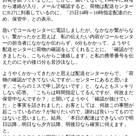
から連絡が入り、メールで確認すると、荷物は配送センター
に8:27に到着しているのに、「25日14時～16時指定配達のた
め、保管中」との表示。
急いでコールセンターに電話しましたが、なかなか繋がらな
い。繋がったかと思えば、私の伝えたい内容がコールセンタ
ーの担当者になかなか伝わらず、6分もかかって、ようやく
配送センターに荷物の確認をしてくれることに。「確認がで
きましたら、こちらからご連絡します」と私の携帯番号を伝
えたのにその後15分も音沙汰なし。
ようやくかかってきたかと思えば配送センターからで、「荷
物の確認ができてないんですが…センターにあると思いま
す。こちらのミスで申し訳ないです」と、なんともスッキリ
しない応答。「こちらは時間指定してるんですが、何故まだ
保管中なんですか？」と聞いてようやく「確認が抜けてい
た」と事実を話されました。お客としては、何故この事態が
起こっているのか？が知りたいので、謝れば良いってもので
はないと思いました。結局、「本日の配達はできないので明
日以降…明日なら夕方以降、明後日なら確実に伺えます」
と。