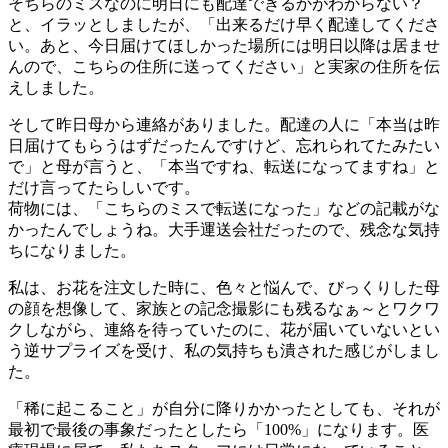
そちらのミスなのに明日にも配達できるかがわからない？
と、イラッとしましたが、「出来るだけ早く配達してくださ
い。あと、今日届けてほしかった場所には明日以降は居ませ
んので、こちらの住所に送ってください」と実家の住所を伝
えしました。
そして昨日母から連絡がありました。配達の人に「本当は昨
日届けてもらうはずだったんですけど、忘れられてたみたい
で」と母が言うと、「本当ですね、転送になってますね」と
だけ言ってたらしいです。
荷物には、「こちらのミスで転送になった」などの記載がな
かったんでしょうね。大手運送会社だったので、残念な気持
ちになりました。
私は、お花を注文した時に、色々と悩んで、びっくりした母
の顔を想像して、家族との記念撮影にも残るなぁ～とワクワ
クしながら、連絡を待っていたのに、花が届いていないとい
う逆サプライズを受け、私の気持ちも潰された感じがしまし
た。
「稀に起こること」が自分に降りかかったとしても、それが
最初で最後の事象だったとしたら「100%」になります。医