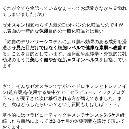
それが全てを物語っているなぁ～ってお話聞きながら見惚れ
てしまいました( ;∀;)
ゼオスキン相変わらず人気のDr.オバジの化粧品なのですが
肌表面の一時的な
保湿
目的の一般化粧品とは違い
「独自のデリバリーシステムにより肌へ効果のある成分を浸
透させ
見た目だけではなく細胞レベルで健康な素肌へ改善
す
る」ことを目的としています。臨床面や組織学・外観的に乳
幼児のように
美しく健やかな肌＝スキンヘルス
を目指してい
ます。
さて、そんなゼオスキンですがハイドロキノンとトレチノイ
ン(処方薬)を使用する集中ケア「セラピューティックプログ
ラム」が完了され次に移行される方が増えてきました。ま
た、次はどうしたらいい？という質問もしばしば・・・。
基本的にはセラピューティックやメンテナンスを5~6ケ月継
続したら商品によっては2~3ケ月の休薬期間を設けて頂いて
おります。