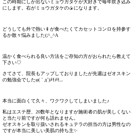
この時期にしか出ないミョウガタケが大好きで毎年炊き込み
にします。右がミョウガタケの🍙になります。
どうしても外で熱い🍢が食べたくてカセットコンロを持参す
るか散々悩みました(;^_^A
温かく食べられる良い方法をご存知の方がおられたら教えて
下さい♡
さてさて、院長もアップしておりましたが先週はゼオスキン
の勉強会でしたφ(｀д´)ﾒﾓﾒﾓ...
本当に面白くて久々、ワクワクしてしまいました♪
私はエステ歴、20数年となりますが施術者の肌が美しくない
と当たり前ですが何も語れません。
ゼオスキンを取り扱いされるキュテラの担当の方は男性なの
ですが本当に美しい美肌の持ち主✨