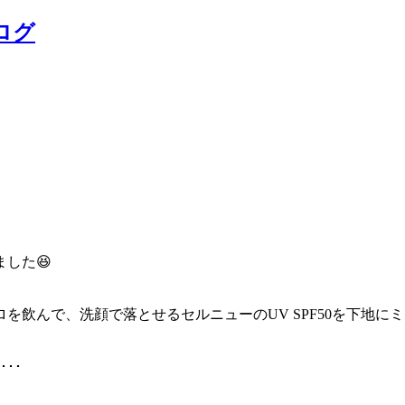
ログ
した😆
飲んで、洗顔で落とせるセルニューのUV SPF50を下地に
･･