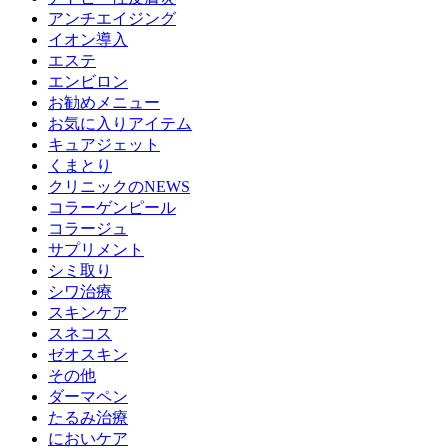
アンチエイジング
イオン導入
エステ
エンビロン
お勧めメニュー
お気に入りアイテム
キュアジェット
くまとり
クリニックのNEWS
コラーゲンピール
コラージュ
サプリメント
シミ取り
シワ治療
スキンケア
スネコス
ゼオスキン
その他
ダーマペン
たるみ治療
においケア