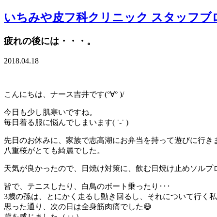
いちみや皮フ科クリニック スタッフブ
疲れの後には・・・。
2018.04.18
こんにちは、ナース吉井です(°∀° )/
今日も少し肌寒いですね。
毎日着る服に悩んでしまいます( ˙-˙ )
先日のお休みに、家族で志高湖にお弁当を持って遊びに行きま
八重桜がとても綺麗でした。
天気が良かったので、日焼け対策に、飲む日焼け止めソルプロを
皆で、テニスしたり、白鳥のボート乗ったり･･･
3歳の孫は、とにかく走るし動き回るし、それについて行く私･
思った通り、次の日は全身筋肉痛でした😅
歳を感じました（ ; ; ）