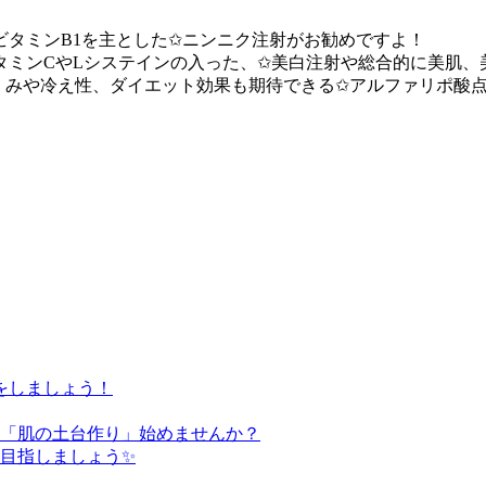
タミンB1を主とした✩ニンニク注射がお勧めですよ！
タミンCやLシステインの入った、✩美白注射や総合的に美肌、
くみや冷え性、ダイエット効果も期待できる✩アルファリポ酸
をしましょう！
た「肌の土台作り」始めませんか？
を目指しましょう✨