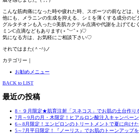
こんな筋肉痛になった時や疲れた時、スポーツの前などは、ビ
他にも、メラニンの生成を抑える、シミを薄くする成分のビ
グルタチオンも入った✩美肌カクテル点滴や代謝を上げてむ
ミンC点滴などもあります(﹡ˆ﹀ˆ﹡)♡
気になる方は、お気軽にご相談下さい♡
それではまた(＾ｰ^)ノ
カテゴリー｜
お勧めメニュー
BACK to LIST
最近の投稿
8・９月限定★肌育注射「スネコス」でお肌の土台作り
7月～9月の月・木限定！ヒアルロン酸注入キャンペーン
6～8月限定！エンビロンのトリートメントで夏に向け
5～7月平日限定！『ノーリス』でお肌のトーンアップ