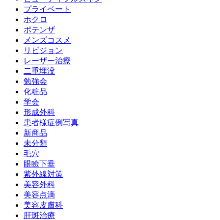
プライベート
ホクロ
ポテンザ
メンズコスメ
リビジョン
レーザー治療
二重埋没
勉強会
化粧品
学会
形成外科
患者様症例写真
新商品
未分類
毛穴
眼瞼下垂
紫外線対策
美容外科
美容点滴
美容皮膚科
肝斑治療