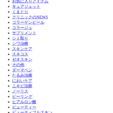
お気に入りアイテム
キュアジェット
くまとり
クリニックのNEWS
コラーゲンピール
コラージュ
サプリメント
シミ取り
シワ治療
スキンケア
スネコス
ゼオスキン
その他
ダーマペン
たるみ治療
においケア
ニキビ治療
ノーリス
ピーリング
ヒアルロン酸
ビューティー
ビューティフルスキン