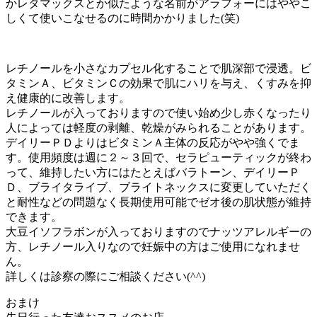
かレタマックスとか似たような名前がアラフォーにはややこ
しくて使いこなせるのに時間かかりました(笑)
レチノールを小さなカプセル化することで肌深部で浸透。ビ
タミンＡ、ビタミンＣの効果で肌にハリを与え、くすみを抑
え健康的に改善します。
レチノールが入っておりますので使い始め少し赤くなったり
人によっては軽度の剥離、乾燥がみられることがあります。
デイリーＰＤよりはビタミンＡ主体の反応がやや強くでま
す。使用頻度は週に２～３回で、セラピューティックが終わ
って、維持したい方にはたとえばバラトーン、デイリーＰ
Ｄ、ブライタライブ、ブライトネックスに変更していただく
と耐性などの問題なく長期使用可能でゼオ後の肌状態が維持
できます。
大豆イソフラボンが入っておりますのでナッツアレルギーの
方、レチノール入りなので妊娠中の方はご使用になれませ
ん。
詳しくは診察の際にご相談ください(^^)
おまけ