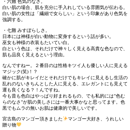
・六難 色気のなさ。
白い肌の場合、肌を充分に手入れしている雰囲気が伝わる。
白い肌の女性は「繊細で女らしい」という印象があり色気を
強調する。
・七難 みすぼらしさ。
日本には神様が白い動物に変身するという話が多い。
巫女も神様の衣装もたいてい白。
白という色は、それだけで神々しく見える高貴な色なので、
肌も品良く見えるという理由。
なんですねー。２番目のは性格キツイ人も優しい人に見える
マジック(笑)！？
確かに肌がキレイだとそれだけでもキレイに見えるし生活の
乱れのないきちんとした人に見える、エレガントにも見えて
運も良くなる？！んですね。
今も昔も色白はやっぱり好まれるもの、でも私的には”色む
らのなさ”が肌の美しさには一番大事かなと思ってます。色
黒でもムラの無いお肌は健康的で美しいです。
宮古島のマンゴー頂きました
マンゴー大好き、うれしい
贈り物