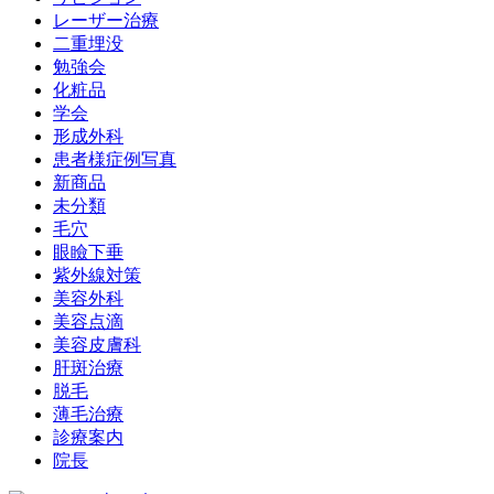
レーザー治療
二重埋没
勉強会
化粧品
学会
形成外科
患者様症例写真
新商品
未分類
毛穴
眼瞼下垂
紫外線対策
美容外科
美容点滴
美容皮膚科
肝斑治療
脱毛
薄毛治療
診療案内
院長