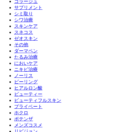
コラージュ
サプリメント
シミ取り
シワ治療
スキンケア
スネコス
ゼオスキン
その他
ダーマペン
たるみ治療
においケア
ニキビ治療
ノーリス
ピーリング
ヒアルロン酸
ビューティー
ビューティフルスキン
プライベート
ホクロ
ポテンザ
メンズコスメ
リビジョン