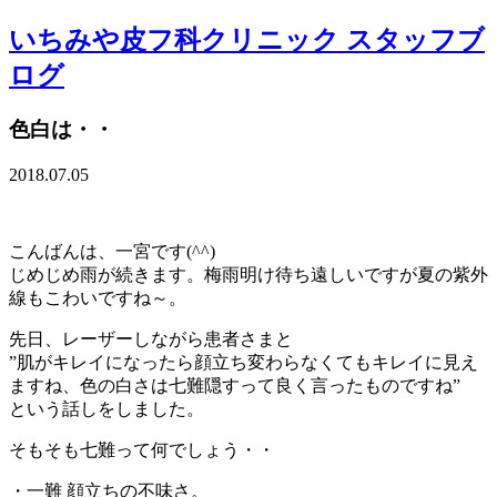
いちみや皮フ科クリニック スタッフブ
ログ
色白は・・
2018.07.05
こんばんは、一宮です(^^)
じめじめ雨が続きます。梅雨明け待ち遠しいですが夏の紫外
線もこわいですね～。
先日、レーザーしながら患者さまと
”肌がキレイになったら顔立ち変わらなくてもキレイに見え
ますね、色の白さは七難隠すって良く言ったものですね”
という話しをしました。
そもそも七難って何でしょう・・
・一難 顔立ちの不味さ。