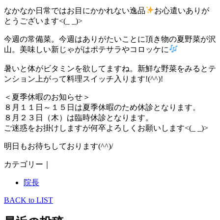
なかなか日常ではお目にかかれない逸品
お心遣いありが
とうございます<(_ _)>
今週の常備菜。今週はありがたいことに頂き物の夏野菜が沢
山。美味しい新じゃがはポテサラやコロッケに
暑いと体がビタミンを欲してますね。新鮮な野菜をみるとテ
ンション上がって料理スイッチ入ります!(^^)!
＜夏季休暇のお知らせ＞
８月１１日～１５日は夏季休暇のため休診となります。
８月２３日（木）は臨時休診となります。
ご迷惑をお掛けしますが何卒よろしくお願いします<(_ _)>
明日もお待ちしております(^^)/
カテゴリー｜
院長
BACK to LIST