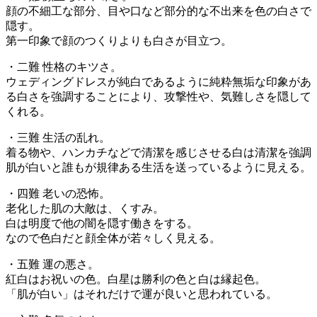
顔の不細工な部分、目や口など部分的な不出来を色の白さで
隠す。
第一印象で顔のつくりよりも白さが目立つ。
・二難 性格のキツさ。
ウェディングドレスが純白であるように純粋無垢な印象があ
る白さを強調することにより、攻撃性や、気難しさを隠して
くれる。
・三難 生活の乱れ。
着る物や、ハンカチなどで清潔を感じさせる白は清潔を強調
肌が白いと誰もが規律ある生活を送っているように見える。
・四難 老いの恐怖。
老化した肌の大敵は、くすみ。
白は明度で他の闇を隠す働きをする。
なので色白だと顔全体が若々しく見える。
・五難 運の悪さ。
紅白はお祝いの色。白星は勝利の色と白は縁起色。
「肌が白い」はそれだけで運が良いと思われている。