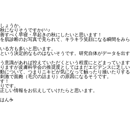
しょうか。
になりそうですか(^^♪
善すべく早寝・早起きの秋にしたいと思います！
を肌診断のお写真で見られて、キラキラ笑顔になる瞬間をみら
いる方も多いと思います。
という決定的なものはないそうです。研究自体がデータを出す
う意識があれば控えていただくという程度にとどまっています
りますが皮膚科学会の推奨度としてはまだエビデンスに乏しい
動について、つまりニキビが気になって触ったり掻いたりする
刺激で面皰（毛穴の詰まり）の原因になるそうです。
す！
りです。
正しい情報をお伝えしていけたらと思います。
はん☕