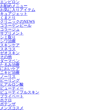
エンビロン
お勧めメニュー
お気に入りアイテム
キュアジェット
くまとり
クリニックのNEWS
コラーゲンピール
コラージュ
サプリメント
シミ取り
シワ治療
スキンケア
スネコス
ゼオスキン
その他
ダーマペン
たるみ治療
においケア
ニキビ治療
ノーリス
ピーリング
ヒアルロン酸
ビューティー
ビューティフルスキン
プライベート
ホクロ
ポテンザ
メンズコスメ