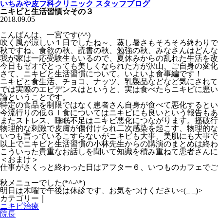
いちみや皮フ科クリニック スタッフブログ
ニキビと生活習慣☆その３
2018.09.05
こんばんは、一宮です(^^)
吹く風が涼しい１日でしたね～、蒸し暑さもそろそろ終わりで
秋ですね、食欲の秋、読書の秋、勉強の秋、みなさんはどんな秋
我が家は一応受験生もいるので、夏休みからの乱れた生活を改
今日もゼオでとっても美しくなられた方が沢山、ご自身の変化
さて、ニキビと生活習慣について。いよいよ食事編です！
ニキビと食生活、チョコ、ナッツ、乳製品などなど気にされて
では実際のエビデンスはというと、実は食べたらニキビに悪い
論ということです。
特定の食品を制限ではなく患者さん自身が食べて悪化するとい
今流行りの低ＧＩ食についてはニキビにも良いという報告もあ
またストレス、睡眠不足はニキビ悪化につながります。掻破行
物理的な刺激で皮膚が傷付けられ二次感染を起こす、物理的な
いつも言っているこすらないがニキビも大事、美肌にも大事で
以上でニキビと生活習慣の小林先生からの講演のまとめは終わ
こういった貴重なお話しを聞いて知識を積み重ねて患者さんに
＜おまけ＞
仕事がさくっと終わった日はアフター６、いつものカフェでご
秋メニューでした(*^-^*)
明日は木曜で午後は休診です、お気をつけください<(_ _)>
カテゴリー｜
ニキビ治療
院長