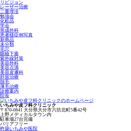
リビジョン
レーザー治療
二重埋没
勉強会
化粧品
学会
形成外科
患者様症例写真
新商品
未分類
毛穴
眼瞼下垂
紫外線対策
美容外科
美容点滴
美容皮膚科
肝斑治療
脱毛
薄毛治療
診療案内
院長
いちみや皮フ科クリニック
〒870-0841 大分県大分市六坊北町5番42号
上野メディカルタウン内
駐車場27台完備
バリアフリー
杵築いちみや医院