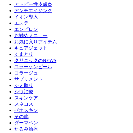
アトピー性皮膚炎
アンチエイジング
イオン導入
エステ
エンビロン
お勧めメニュー
お気に入りアイテム
キュアジェット
くまとり
クリニックのNEWS
コラーゲンピール
コラージュ
サプリメント
シミ取り
シワ治療
スキンケア
スネコス
ゼオスキン
その他
ダーマペン
たるみ治療