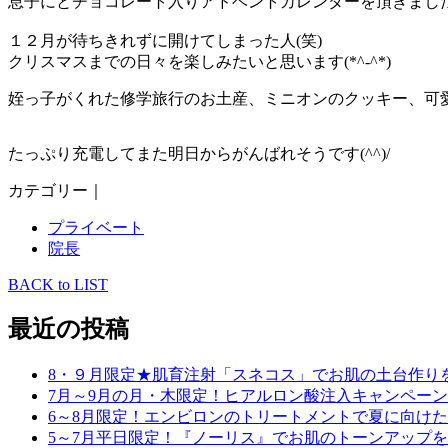
息子にとチョコレート入りアドベントカレンダーを頂きました
１２月が待ちきれずに開けてしまった人(笑)
クリスマスまでの日々を楽しみたいと思います(*^-^*)
姪っ子がくれた修学旅行のお土産、ミニオンのクッキー、可
たっぷり充電してまた明日からがんばれそうです(^^)/
カテゴリー｜
プライベート
院長
BACK to LIST
最近の投稿
8・９月限定★肌育注射「スネコス」でお肌の土台作り
7月～9月の月・木限定！ヒアルロン酸注入キャンペーン
6～8月限定！エンビロンのトリートメントで夏に向け
5～7月平日限定！『ノーリス』でお肌のトーンアップ