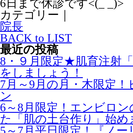
6日まで休診です<(_ _)>
カテゴリー｜
院長
BACK to LIST
最近の投稿
8・９月限定★肌育注射
をしましょう！
7月～9月の月・木限定
ン
6～8月限定！エンビロ
た「肌の土台作り」始め
5～7月平日限定！『ノ