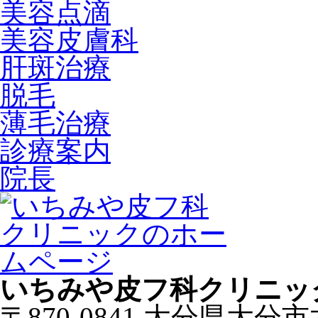
美容点滴
美容皮膚科
肝斑治療
脱毛
薄毛治療
診療案内
院長
いちみや皮フ科クリニッ
〒870-0841 大分県大分