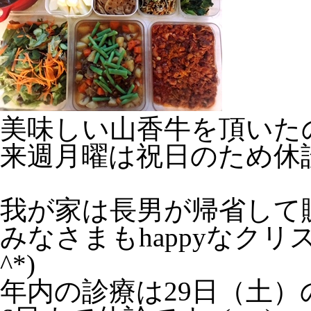
美味しい山香牛を頂いた
来週月曜は祝日のため休
我が家は長男が帰省して
みなさまもhappyなクリ
^*)
年内の診療は29日（土）の