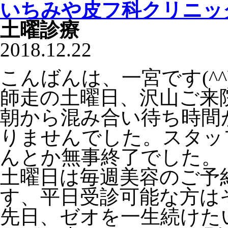
いちみや皮フ科クリニッ
土曜診療
2018.12.22
こんばんは、一宮です(^^
師走の土曜日、沢山ご来
朝から混み合い待ち時間
りませんでした。スタッ
んとか無事終了でした。
土曜日は毎週美容のご予
す、平日受診可能な方は
先日、ゼオを一生続けた