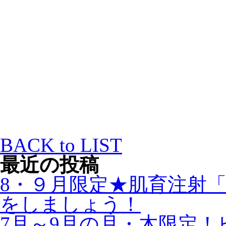
学会
院長
BACK to LIST
最近の投稿
8・９月限定★肌育注射
をしましょう！
7月～9月の月・木限定