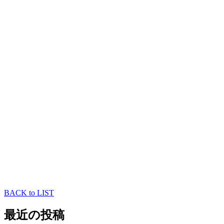
アトピー性皮膚炎
院長
BACK to LIST
最近の投稿