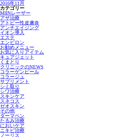
2016年11月
カテゴリー
MIINレーザー
アザ治療
アトピー性皮膚炎
アンチエイジング
イオン導入
エステ
エンビロン
お勧めメニュー
お気に入りアイテム
キュアジェット
くまとり
クリニックのNEWS
コラーゲンピール
コラージュ
サプリメント
シミ取り
シワ治療
スキンケア
スネコス
ゼオスキン
その他
ダーマペン
たるみ治療
においケア
ニキビ治療
ノーリス