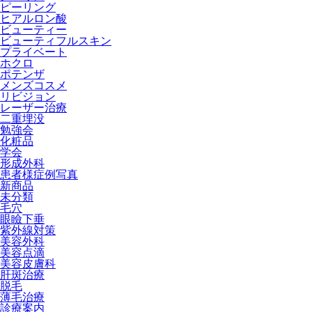
ピーリング
ヒアルロン酸
ビューティー
ビューティフルスキン
プライベート
ホクロ
ポテンザ
メンズコスメ
リビジョン
レーザー治療
二重埋没
勉強会
化粧品
学会
形成外科
患者様症例写真
新商品
未分類
毛穴
眼瞼下垂
紫外線対策
美容外科
美容点滴
美容皮膚科
肝斑治療
脱毛
薄毛治療
診療案内