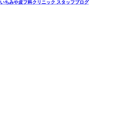
いちみや皮フ科クリニック スタッフブログ
お勧めメニュー
お気に入りアイテム
クリニックのNEWS
シミ取り