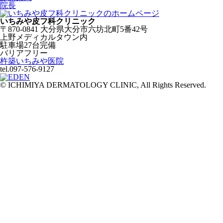
院長
いちみや皮フ科クリニック
〒870-0841 大分県大分市六坊北町5番42号
上野メディカルタウン内
駐車場27台完備
バリアフリー
杵築いちみや医院
tel.097-576-9127
© ICHIMIYA DERMATOLOGY CLINIC, All Rights Reserved.