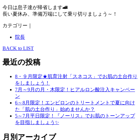
今日は息子達が帰省します🚄
長い夏休み、準備万端にして乗り切りましょう～！
カテゴリー｜
院長
BACK to LIST
最近の投稿
8・９月限定★肌育注射「スネコス」でお肌の土台作り
をしましょう！
7月～9月の月・木限定！ヒアルロン酸注入キャンペー
ン
6～8月限定！エンビロンのトリートメントで夏に向け
た「肌の土台作り」始めませんか？
5～7月平日限定！『ノーリス』でお肌のトーンアップ
を目指しましょう✨
月別アーカイブ