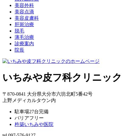
美容外科
美容点滴
美容皮膚科
肝斑治療
脱毛
薄毛治療
診療案内
院長
いちみや皮フ科クリニック
〒870-0841 大分県大分市六坊北町5番42号
上野メディカルタウン内
駐車場27台完備
バリアフリー
杵築いちみや医院
tel.097-576-9127