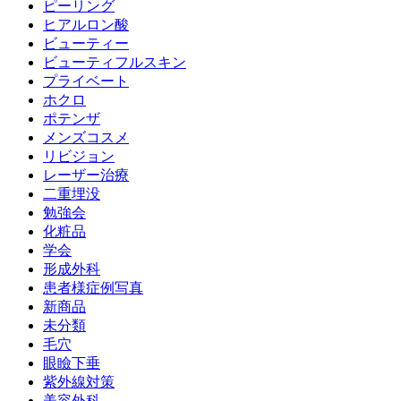
ピーリング
ヒアルロン酸
ビューティー
ビューティフルスキン
プライベート
ホクロ
ポテンザ
メンズコスメ
リビジョン
レーザー治療
二重埋没
勉強会
化粧品
学会
形成外科
患者様症例写真
新商品
未分類
毛穴
眼瞼下垂
紫外線対策
美容外科