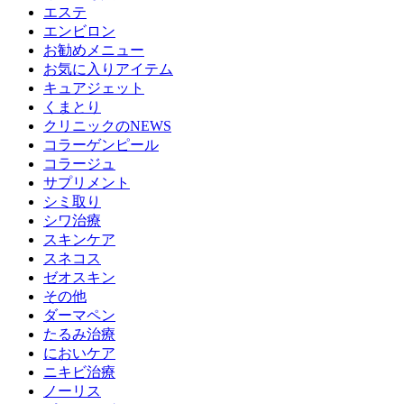
エステ
エンビロン
お勧めメニュー
お気に入りアイテム
キュアジェット
くまとり
クリニックのNEWS
コラーゲンピール
コラージュ
サプリメント
シミ取り
シワ治療
スキンケア
スネコス
ゼオスキン
その他
ダーマペン
たるみ治療
においケア
ニキビ治療
ノーリス