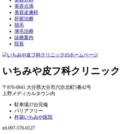
美容点滴
美容皮膚科
肝斑治療
脱毛
薄毛治療
診療案内
院長
いちみや皮フ科クリニック
〒870-0841 大分県大分市六坊北町5番42号
上野メディカルタウン内
駐車場27台完備
バリアフリー
杵築いちみや医院
tel.097-576-9127