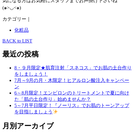
気になる方はお気軽にスタッフまでお声掛け下さいね
(๑>◡<๑)
カテゴリー｜
化粧品
BACK to LIST
最近の投稿
8・９月限定★肌育注射「スネコス」でお肌の土台作り
をしましょう！
7月～9月の月・木限定！ヒアルロン酸注入キャンペー
ン
6～8月限定！エンビロンのトリートメントで夏に向け
た「肌の土台作り」始めませんか？
5～7月平日限定！『ノーリス』でお肌のトーンアップ
を目指しましょう
月別アーカイブ