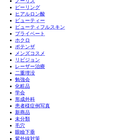
ノーリス
ピーリング
ヒアルロン酸
ビューティー
ビューティフルスキン
プライベート
ホクロ
ポテンザ
メンズコスメ
リビジョン
レーザー治療
二重埋没
勉強会
化粧品
学会
形成外科
患者様症例写真
新商品
未分類
毛穴
眼瞼下垂
紫外線対策