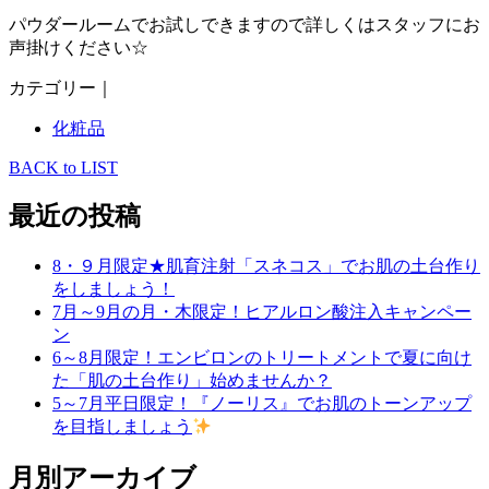
パウダールームでお試しできますので詳しくはスタッフにお
声掛けください☆
カテゴリー｜
化粧品
BACK to LIST
最近の投稿
8・９月限定★肌育注射「スネコス」でお肌の土台作り
をしましょう！
7月～9月の月・木限定！ヒアルロン酸注入キャンペー
ン
6～8月限定！エンビロンのトリートメントで夏に向け
た「肌の土台作り」始めませんか？
5～7月平日限定！『ノーリス』でお肌のトーンアップ
を目指しましょう
月別アーカイブ