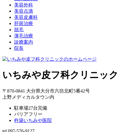
美容外科
美容点滴
美容皮膚科
肝斑治療
脱毛
薄毛治療
診療案内
院長
いちみや皮フ科クリニック
〒870-0841 大分県大分市六坊北町5番42号
上野メディカルタウン内
駐車場27台完備
バリアフリー
杵築いちみや医院
tel.097-576-9127