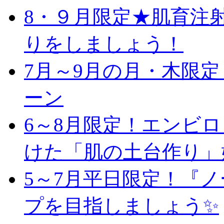
8・９月限定★肌育注
りをしましょう！
7月～9月の月・木限
ーン
6～8月限定！エンビ
けた「肌の土台作り」
5～7月平日限定！『
プを目指しましょう✨