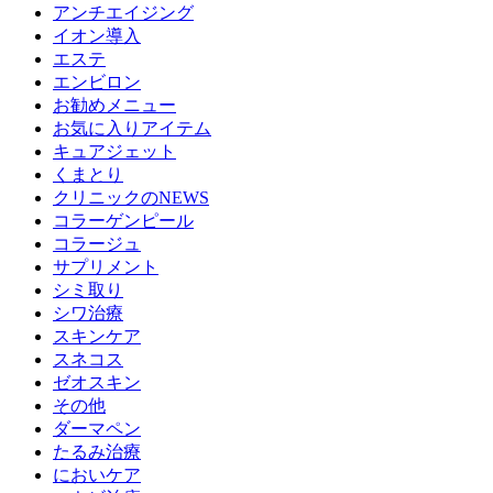
アンチエイジング
イオン導入
エステ
エンビロン
お勧めメニュー
お気に入りアイテム
キュアジェット
くまとり
クリニックのNEWS
コラーゲンピール
コラージュ
サプリメント
シミ取り
シワ治療
スキンケア
スネコス
ゼオスキン
その他
ダーマペン
たるみ治療
においケア