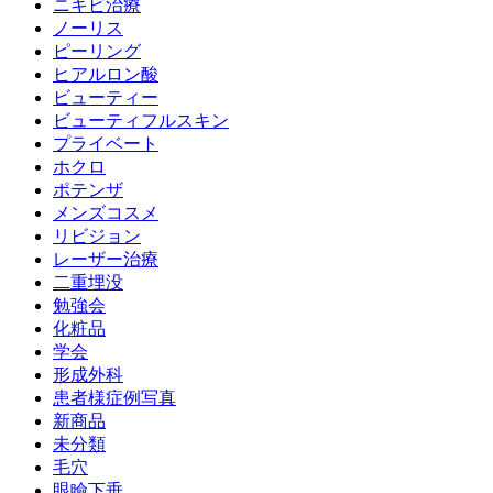
ニキビ治療
ノーリス
ピーリング
ヒアルロン酸
ビューティー
ビューティフルスキン
プライベート
ホクロ
ポテンザ
メンズコスメ
リビジョン
レーザー治療
二重埋没
勉強会
化粧品
学会
形成外科
患者様症例写真
新商品
未分類
毛穴
眼瞼下垂