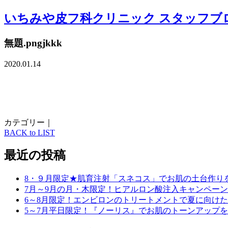
いちみや皮フ科クリニック スタッフブ
無題.pngjkkk
2020.01.14
カテゴリー｜
BACK to LIST
最近の投稿
8・９月限定★肌育注射「スネコス」でお肌の土台作り
7月～9月の月・木限定！ヒアルロン酸注入キャンペーン
6～8月限定！エンビロンのトリートメントで夏に向け
5～7月平日限定！『ノーリス』でお肌のトーンアップ