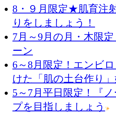
8・９月限定★肌育注
りをしましょう！
7月～9月の月・木限
ーン
6～8月限定！エンビ
けた「肌の土台作り」
5～7月平日限定！『
プを目指しましょう