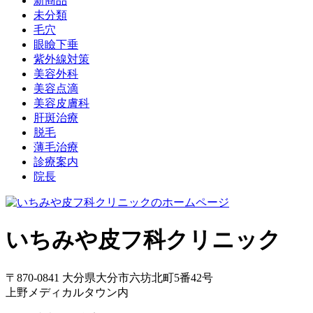
新商品
未分類
毛穴
眼瞼下垂
紫外線対策
美容外科
美容点滴
美容皮膚科
肝斑治療
脱毛
薄毛治療
診療案内
院長
いちみや皮フ科クリニック
〒870-0841 大分県大分市六坊北町5番42号
上野メディカルタウン内