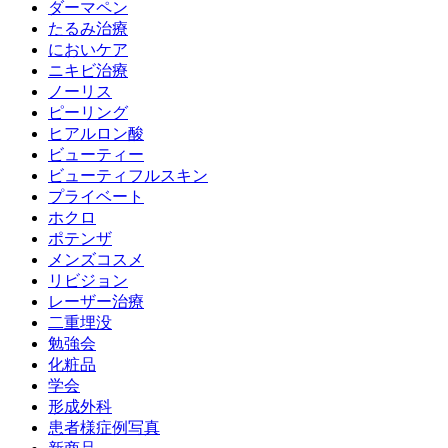
ダーマペン
たるみ治療
においケア
ニキビ治療
ノーリス
ピーリング
ヒアルロン酸
ビューティー
ビューティフルスキン
プライベート
ホクロ
ポテンザ
メンズコスメ
リビジョン
レーザー治療
二重埋没
勉強会
化粧品
学会
形成外科
患者様症例写真