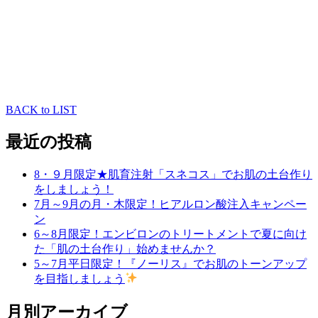
学会
院長
BACK to LIST
最近の投稿
8・９月限定★肌育注射「スネコス」でお肌の土台作り
をしましょう！
7月～9月の月・木限定！ヒアルロン酸注入キャンペー
ン
6～8月限定！エンビロンのトリートメントで夏に向け
た「肌の土台作り」始めませんか？
5～7月平日限定！『ノーリス』でお肌のトーンアップ
を目指しましょう
月別アーカイブ