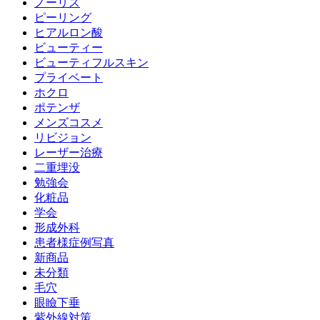
ノーリス
ピーリング
ヒアルロン酸
ビューティー
ビューティフルスキン
プライベート
ホクロ
ポテンザ
メンズコスメ
リビジョン
レーザー治療
二重埋没
勉強会
化粧品
学会
形成外科
患者様症例写真
新商品
未分類
毛穴
眼瞼下垂
紫外線対策