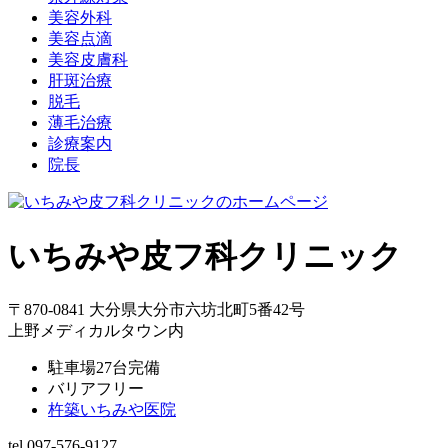
美容外科
美容点滴
美容皮膚科
肝斑治療
脱毛
薄毛治療
診療案内
院長
いちみや皮フ科クリニック
〒870-0841 大分県大分市六坊北町5番42号
上野メディカルタウン内
駐車場27台完備
バリアフリー
杵築いちみや医院
tel.097-576-9127