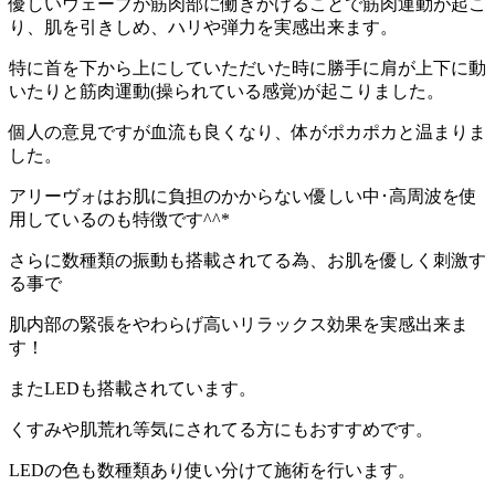
優しいウェーブが筋肉部に働きかけることで筋肉運動が起こ
り、肌を引きしめ、ハリや弾力を実感出来ます。
特に首を下から上にしていただいた時に勝手に肩が上下に動
いたりと筋肉運動(操られている感覚)が起こりました。
個人の意見ですが血流も良くなり、体がポカポカと温まりま
した。
アリーヴォはお肌に負担のかからない優しい中･高周波を使
用しているのも特徴です
^^*
さらに数種類の振動も搭載されてる為、お肌を優しく刺激す
る事で
肌内部の緊張をやわらげ高いリラックス効果を実感出来ま
す！
また
LED
も搭載されています。
くすみや肌荒れ等気にされてる方にもおすすめです。
LED
の色も数種類あり使い分けて施術を行います。