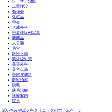
レーザー治療
二重埋没
勉強会
化粧品
学会
形成外科
患者様症例写真
新商品
未分類
毛穴
眼瞼下垂
紫外線対策
美容外科
美容点滴
美容皮膚科
肝斑治療
脱毛
薄毛治療
診療案内
院長