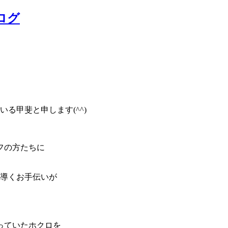
ログ
る甲斐と申します(^^)
。
フの方たちに
く導くお手伝いが
っていたホクロを