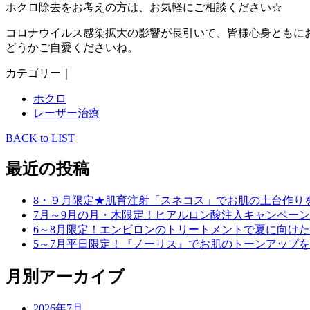
ホクロ除去をお考えの方は、お気軽にご相談ください☆
コロナウイルス感染拡大の影響が長引いて、皆様心身ともにお
どうかご自愛くださいね。
カテゴリー｜
ホクロ
レーザー治療
BACK to LIST
最近の投稿
8・９月限定★肌育注射「スネコス」でお肌の土台作り
7月～9月の月・木限定！ヒアルロン酸注入キャンペーン
6～8月限定！エンビロンのトリートメントで夏に向け
5～7月平日限定！『ノーリス』でお肌のトーンアップ
月別アーカイブ
2026年7月