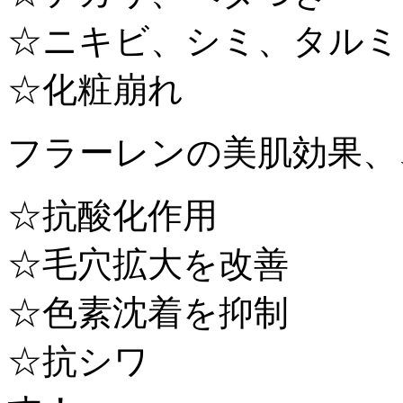
☆ニキビ、シミ、タルミ
☆化粧崩れ
フラーレンの美肌効果、
☆抗酸化作用
☆毛穴拡大を改善
☆色素沈着を抑制
☆抗シワ 様々