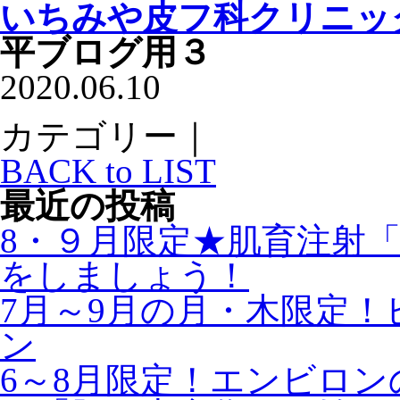
いちみや皮フ科クリニッ
平ブログ用３
2020.06.10
カテゴリー｜
BACK to LIST
最近の投稿
8・９月限定★肌育注射
をしましょう！
7月～9月の月・木限定
ン
6～8月限定！エンビロ