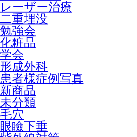
レーザー治療
二重埋没
勉強会
化粧品
学会
形成外科
患者様症例写真
新商品
未分類
毛穴
眼瞼下垂