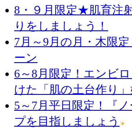
8・９月限定★肌育注
りをしましょう！
7月～9月の月・木限
ーン
6～8月限定！エンビ
けた「肌の土台作り」
5～7月平日限定！『
プを目指しましょう