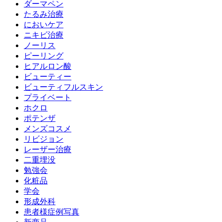
ダーマペン
たるみ治療
においケア
ニキビ治療
ノーリス
ピーリング
ヒアルロン酸
ビューティー
ビューティフルスキン
プライベート
ホクロ
ポテンザ
メンズコスメ
リビジョン
レーザー治療
二重埋没
勉強会
化粧品
学会
形成外科
患者様症例写真