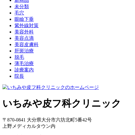
新商品
未分類
毛穴
眼瞼下垂
紫外線対策
美容外科
美容点滴
美容皮膚科
肝斑治療
脱毛
薄毛治療
診療案内
院長
いちみや皮フ科クリニック
〒870-0841 大分県大分市六坊北町5番42号
上野メディカルタウン内