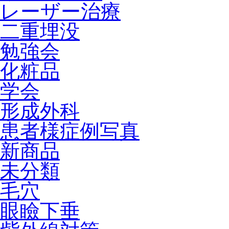
レーザー治療
二重埋没
勉強会
化粧品
学会
形成外科
患者様症例写真
新商品
未分類
毛穴
眼瞼下垂