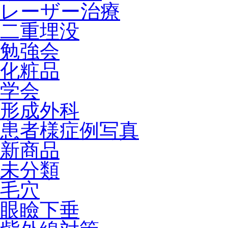
レーザー治療
二重埋没
勉強会
化粧品
学会
形成外科
患者様症例写真
新商品
未分類
毛穴
眼瞼下垂