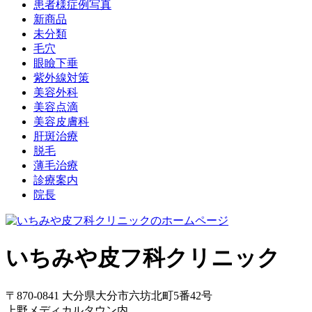
患者様症例写真
新商品
未分類
毛穴
眼瞼下垂
紫外線対策
美容外科
美容点滴
美容皮膚科
肝斑治療
脱毛
薄毛治療
診療案内
院長
いちみや皮フ科クリニック
〒870-0841 大分県大分市六坊北町5番42号
上野メディカルタウン内