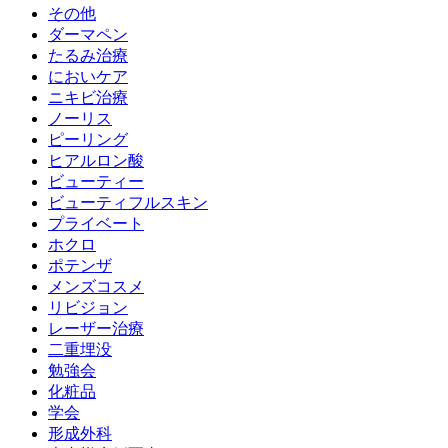
その他
ダーマペン
たるみ治療
においケア
ニキビ治療
ノーリス
ピーリング
ヒアルロン酸
ビューティー
ビューティフルスキン
プライベート
ホクロ
ポテンザ
メンズコスメ
リビジョン
レーザー治療
二重埋没
勉強会
化粧品
学会
形成外科