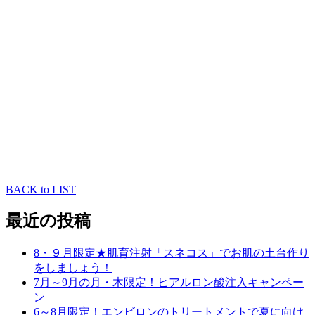
シミ取り
ゼオスキン
BACK to LIST
最近の投稿
8・９月限定★肌育注射「スネコス」でお肌の土台作り
をしましょう！
7月～9月の月・木限定！ヒアルロン酸注入キャンペー
ン
6～8月限定！エンビロンのトリートメントで夏に向け