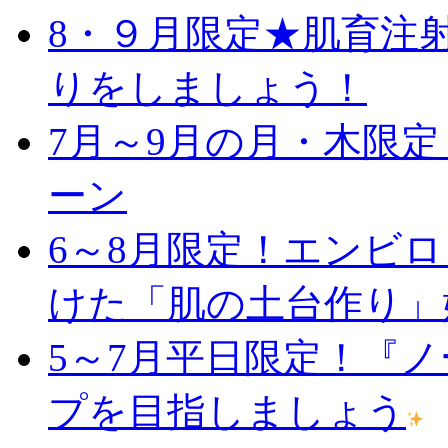
8・９月限定★肌育注
りをしましょう！
7月～9月の月・木限
ーン
6～8月限定！エンビ
けた「肌の土台作り」
5～7月平日限定！『
プを目指しましょう