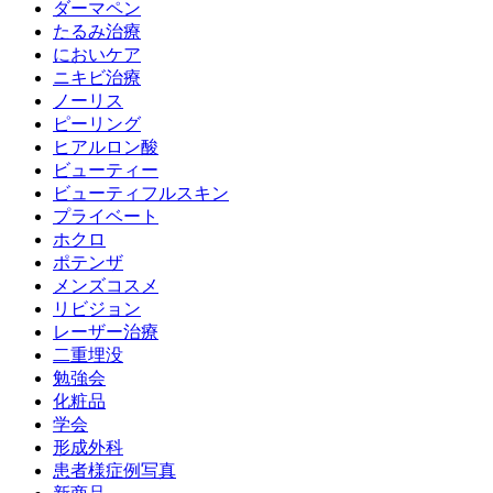
ダーマペン
たるみ治療
においケア
ニキビ治療
ノーリス
ピーリング
ヒアルロン酸
ビューティー
ビューティフルスキン
プライベート
ホクロ
ポテンザ
メンズコスメ
リビジョン
レーザー治療
二重埋没
勉強会
化粧品
学会
形成外科
患者様症例写真