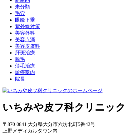
新商品
未分類
毛穴
眼瞼下垂
紫外線対策
美容外科
美容点滴
美容皮膚科
肝斑治療
脱毛
薄毛治療
診療案内
院長
いちみや皮フ科クリニック
〒870-0841 大分県大分市六坊北町5番42号
上野メディカルタウン内