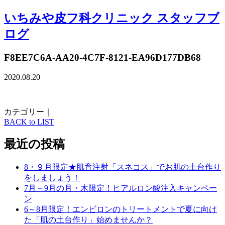
いちみや皮フ科クリニック スタッフブ
ログ
F8EE7C6A-AA20-4C7F-8121-EA96D177DB68
2020.08.20
カテゴリー｜
BACK to LIST
最近の投稿
8・９月限定★肌育注射「スネコス」でお肌の土台作り
をしましょう！
7月～9月の月・木限定！ヒアルロン酸注入キャンペー
ン
6～8月限定！エンビロンのトリートメントで夏に向け
た「肌の土台作り」始めませんか？