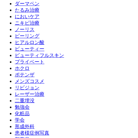
ダーマペン
たるみ治療
においケア
ニキビ治療
ノーリス
ピーリング
ヒアルロン酸
ビューティー
ビューティフルスキン
プライベート
ホクロ
ポテンザ
メンズコスメ
リビジョン
レーザー治療
二重埋没
勉強会
化粧品
学会
形成外科
患者様症例写真