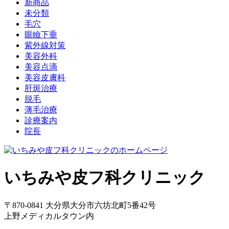
新商品
未分類
毛穴
眼瞼下垂
紫外線対策
美容外科
美容点滴
美容皮膚科
肝斑治療
脱毛
薄毛治療
診療案内
院長
いちみや皮フ科クリニック
〒870-0841 大分県大分市六坊北町5番42号
上野メディカルタウン内