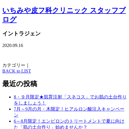
いちみや皮フ科クリニック スタッフブ
ログ
イントラジェン
2020.09.16
カテゴリー｜
BACK to LIST
最近の投稿
8・９月限定★肌育注射「スネコス」でお肌の土台作り
をしましょう！
7月～9月の月・木限定！ヒアルロン酸注入キャンペー
ン
6～8月限定！エンビロンのトリートメントで夏に向け
た「肌の土台作り」始めませんか？