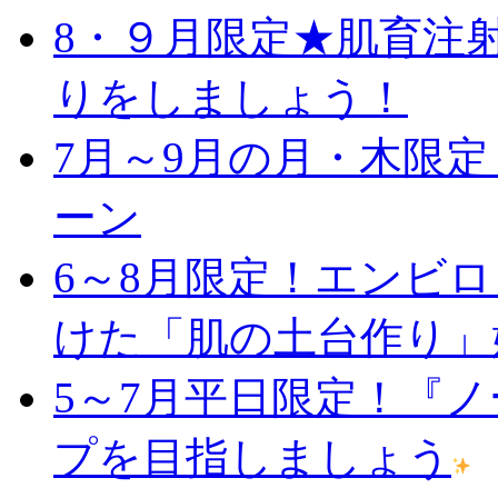
8・９月限定★肌育注
りをしましょう！
7月～9月の月・木限
ーン
6～8月限定！エンビ
けた「肌の土台作り」
5～7月平日限定！『
プを目指しましょう