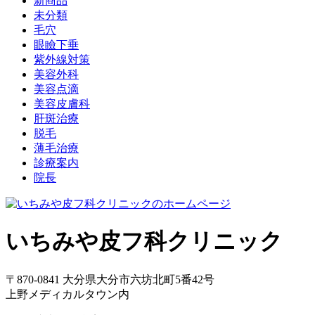
新商品
未分類
毛穴
眼瞼下垂
紫外線対策
美容外科
美容点滴
美容皮膚科
肝斑治療
脱毛
薄毛治療
診療案内
院長
いちみや皮フ科クリニック
〒870-0841 大分県大分市六坊北町5番42号
上野メディカルタウン内