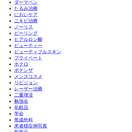
ダーマペン
たるみ治療
においケア
ニキビ治療
ノーリス
ピーリング
ヒアルロン酸
ビューティー
ビューティフルスキン
プライベート
ホクロ
ポテンザ
メンズコスメ
リビジョン
レーザー治療
二重埋没
勉強会
化粧品
学会
形成外科
患者様症例写真