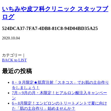
いちみや皮フ科クリニック スタッフブ
ログ
524DCA37-7FA7-4DB8-81C8-94D04BD35A25
2020.10.04
カテゴリー｜
BACK to LIST
最近の投稿
8・９月限定★肌育注射「スネコス」でお肌の土台作り
をしましょう！
7月～9月の月・木限定！ヒアルロン酸注入キャンペー
ン
6～8月限定！エンビロンのトリートメントで夏に向け
た「肌の土台作り」始めませんか？