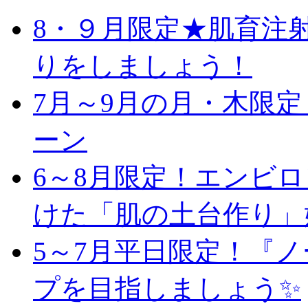
8・９月限定★肌育注
りをしましょう！
7月～9月の月・木限
ーン
6～8月限定！エンビ
けた「肌の土台作り」
5～7月平日限定！『
プを目指しましょう✨