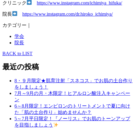
クリニック
https://www.instagram.com/ichimiya_hifuka/
院長
https://www.instagram.com/dr.hiroko_ichimiya/
カテゴリー｜
学会
院長
BACK to LIST
最近の投稿
8・９月限定★肌育注射「スネコス」でお肌の土台作り
をしましょう！
7月～9月の月・木限定！ヒアルロン酸注入キャンペー
ン
6～8月限定！エンビロンのトリートメントで夏に向け
た「肌の土台作り」始めませんか？
5～7月平日限定！『ノーリス』でお肌のトーンアップ
を目指しましょう