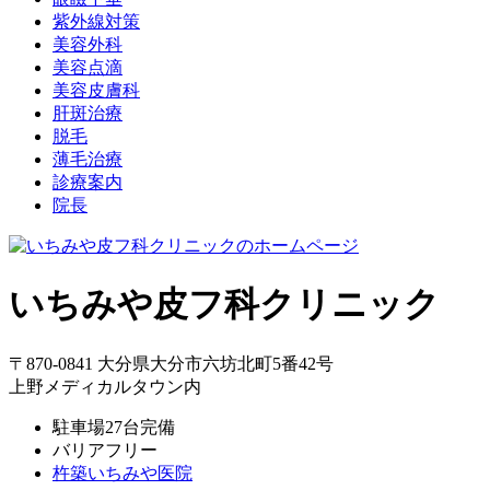
紫外線対策
美容外科
美容点滴
美容皮膚科
肝斑治療
脱毛
薄毛治療
診療案内
院長
いちみや皮フ科クリニック
〒870-0841 大分県大分市六坊北町5番42号
上野メディカルタウン内
駐車場27台完備
バリアフリー
杵築いちみや医院