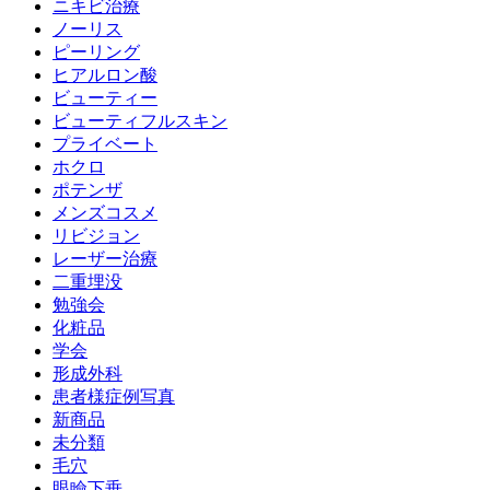
ニキビ治療
ノーリス
ピーリング
ヒアルロン酸
ビューティー
ビューティフルスキン
プライベート
ホクロ
ポテンザ
メンズコスメ
リビジョン
レーザー治療
二重埋没
勉強会
化粧品
学会
形成外科
患者様症例写真
新商品
未分類
毛穴
眼瞼下垂