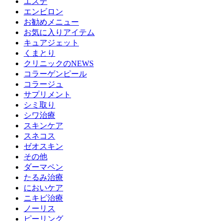
エステ
エンビロン
お勧めメニュー
お気に入りアイテム
キュアジェット
くまとり
クリニックのNEWS
コラーゲンピール
コラージュ
サプリメント
シミ取り
シワ治療
スキンケア
スネコス
ゼオスキン
その他
ダーマペン
たるみ治療
においケア
ニキビ治療
ノーリス
ピーリング