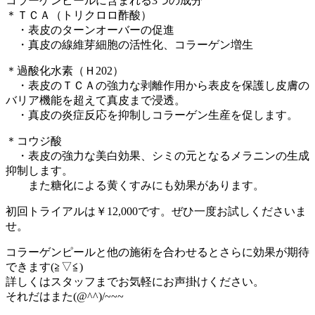
コラーゲンピールに含まれる3つの成分
＊ＴＣＡ（トリクロロ酢酸）
・表皮のターンオーバーの促進
・真皮の線維芽細胞の活性化、コラーゲン増生
＊過酸化水素（Ｈ202）
・表皮のＴＣＡの強力な剥離作用から表皮を保護し皮膚の
バリア機能を超えて真皮まで浸透。
・真皮の炎症反応を抑制しコラーゲン生産を促します。
＊コウジ酸
・表皮の強力な美白効果、シミの元となるメラニンの生成
抑制します。
また糖化による黄くすみにも効果があります。
初回トライアルは￥12,000です。ぜひ一度お試しくださいま
せ。
コラーゲンピールと他の施術を合わせるとさらに効果が期待
できます(≧▽≦)
詳しくはスタッフまでお気軽にお声掛けください。
それだはまた(@^^)/~~~