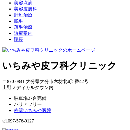
美容点滴
美容皮膚科
肝斑治療
脱毛
薄毛治療
診療案内
院長
いちみや皮フ科クリニック
〒870-0841 大分県大分市六坊北町5番42号
上野メディカルタウン内
駐車場27台完備
バリアフリー
杵築いちみや医院
tel.097-576-9127