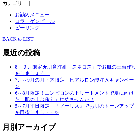
カテゴリー｜
お勧めメニュー
コラーゲンピール
ピーリング
BACK to LIST
最近の投稿
8・９月限定★肌育注射「スネコス」でお肌の土台作り
をしましょう！
7月～9月の月・木限定！ヒアルロン酸注入キャンペー
ン
6～8月限定！エンビロンのトリートメントで夏に向け
た「肌の土台作り」始めませんか？
5～7月平日限定！『ノーリス』でお肌のトーンアップ
を目指しましょう✨
月別アーカイブ