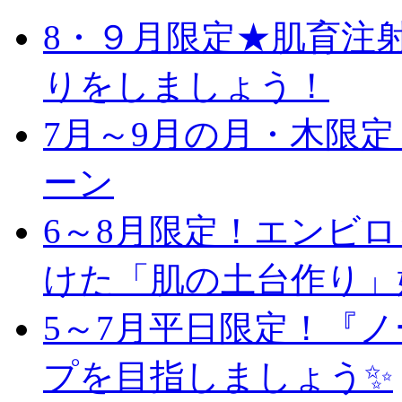
8・９月限定★肌育注
りをしましょう！
7月～9月の月・木限
ーン
6～8月限定！エンビ
けた「肌の土台作り」
5～7月平日限定！『
プを目指しましょう✨