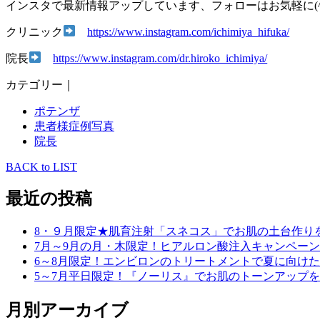
インスタで最新情報アップしています、フォローはお気軽に(^
クリニック
https://www.instagram.com/ichimiya_hifuka/
院長
https://www.instagram.com/dr.hiroko_ichimiya/
カテゴリー｜
ポテンザ
患者様症例写真
院長
BACK to LIST
最近の投稿
8・９月限定★肌育注射「スネコス」でお肌の土台作り
7月～9月の月・木限定！ヒアルロン酸注入キャンペーン
6～8月限定！エンビロンのトリートメントで夏に向け
5～7月平日限定！『ノーリス』でお肌のトーンアップ
月別アーカイブ