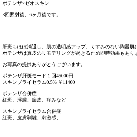
ポテンザ×ゼオスキン
3回照射後、6ヶ月後です。
肝斑もほぼ消退し、肌の透明感アップ、くすみのない陶器肌
ポテンザは真皮のリモデリングが起きるため即時効果もあり
お写真の提供ありがとうございます。
ポテンザ肝斑モード１回45000円
スキンブライセラム0.5% ￥11400
ポテンザ合併症
紅斑、浮腫、痂皮、痒みなど
スキンブライセラム合併症
紅斑、皮膚剥離、刺激感、