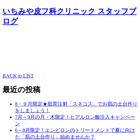
いちみや皮フ科クリニック スタッフブ
ログ
BACK to LIST
最近の投稿
8・９月限定★肌育注射「スネコス」でお肌の土台作り
をしましょう！
7月～9月の月・木限定！ヒアルロン酸注入キャンペー
ン
6～8月限定！エンビロンのトリートメントで夏に向け
た「肌の土台作り」始めませんか？