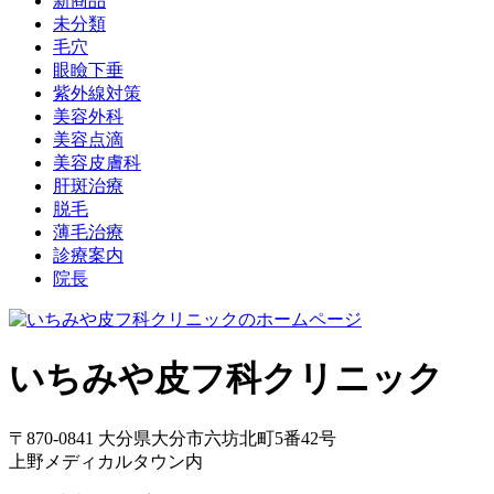
新商品
未分類
毛穴
眼瞼下垂
紫外線対策
美容外科
美容点滴
美容皮膚科
肝斑治療
脱毛
薄毛治療
診療案内
院長
いちみや皮フ科クリニック
〒870-0841 大分県大分市六坊北町5番42号
上野メディカルタウン内