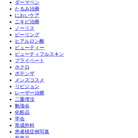
ダーマペン
たるみ治療
においケア
ニキビ治療
ノーリス
ピーリング
ヒアルロン酸
ビューティー
ビューティフルスキン
プライベート
ホクロ
ポテンザ
メンズコスメ
リビジョン
レーザー治療
二重埋没
勉強会
化粧品
学会
形成外科
患者様症例写真