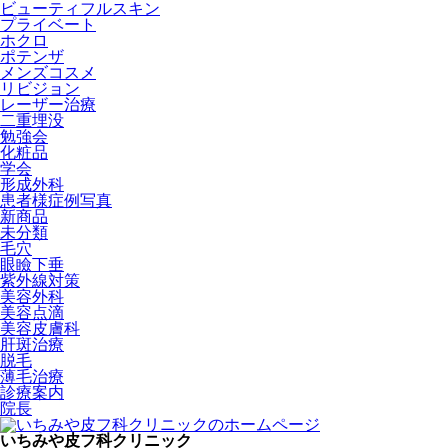
ビューティフルスキン
プライベート
ホクロ
ポテンザ
メンズコスメ
リビジョン
レーザー治療
二重埋没
勉強会
化粧品
学会
形成外科
患者様症例写真
新商品
未分類
毛穴
眼瞼下垂
紫外線対策
美容外科
美容点滴
美容皮膚科
肝斑治療
脱毛
薄毛治療
診療案内
院長
いちみや皮フ科クリニック