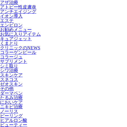
アザ治療
アトピー性皮膚炎
アンチエイジング
イオン導入
エステ
エンビロン
お勧めメニュー
お気に入りアイテム
キュアジェット
くまとり
クリニックのNEWS
コラーゲンピール
コラージュ
サプリメント
シミ取り
シワ治療
スキンケア
スネコス
ゼオスキン
その他
ダーマペン
たるみ治療
においケア
ニキビ治療
ノーリス
ピーリング
ヒアルロン酸
ビューティー