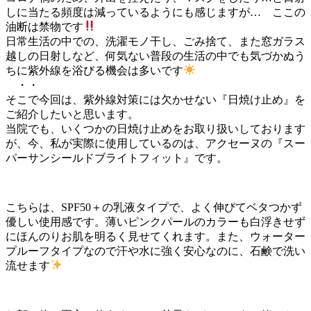
しに当たる頻度は減っているようにも感じますが… ここの
油断は禁物です
日常生活の中での、洗濯モノ干し、ごみ捨て、また窓ガラス
越しの日射しなど、何気ない普段の生活の中でも気づかぬう
ちに紫外線を浴びる機会は多いです
・・
そこで今回は、紫外線対策には欠かせない『日焼け止め』を
ご紹介したいと思います。
当院でも、いくつかの日焼け止めをお取り扱いしております
が、今、私が実際に使用しているのは、アクセーヌの『スー
パーサンシールドブライトフィット』です。
こちらは、SPF50＋の乳液タイプで、よく伸びてベタつかず
優しい使用感です。薄いピンクパールのカラーも白浮きせず
にほんのりお肌を明るく見せてくれます。また、ウォーター
プルーフタイプなので汗や水に強く安心なのに、石鹸で洗い
流せます