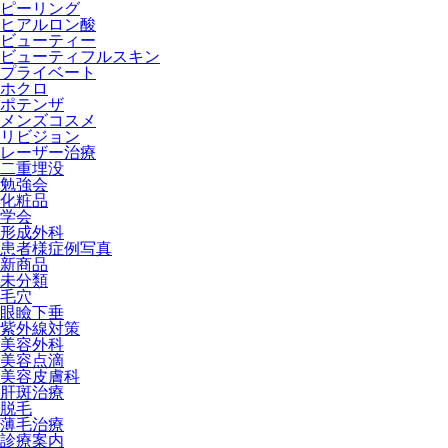
ピーリング
ヒアルロン酸
ビューティー
ビューティフルスキン
プライベート
ホクロ
ポテンザ
メンズコスメ
リビジョン
レーザー治療
二重埋没
勉強会
化粧品
学会
形成外科
患者様症例写真
新商品
未分類
毛穴
眼瞼下垂
紫外線対策
美容外科
美容点滴
美容皮膚科
肝斑治療
脱毛
薄毛治療
診療案内