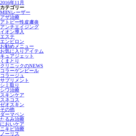
2016年11月
カテゴリー
MIINレーザー
アザ治療
アトピー性皮膚炎
アンチエイジング
イオン導入
エステ
エンビロン
お勧めメニュー
お気に入りアイテム
キュアジェット
くまとり
クリニックのNEWS
コラーゲンピール
コラージュ
サプリメント
シミ取り
シワ治療
スキンケア
スネコス
ゼオスキン
その他
ダーマペン
たるみ治療
においケア
ニキビ治療
ノーリス