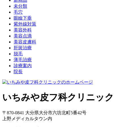
新商品
未分類
毛穴
眼瞼下垂
紫外線対策
美容外科
美容点滴
美容皮膚科
肝斑治療
脱毛
薄毛治療
診療案内
院長
いちみや皮フ科クリニック
〒870-0841 大分県大分市六坊北町5番42号
上野メディカルタウン内