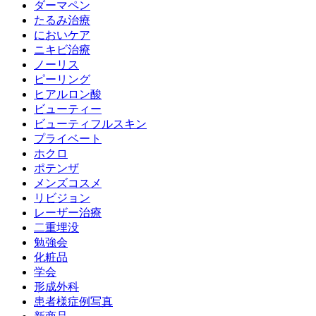
ダーマペン
たるみ治療
においケア
ニキビ治療
ノーリス
ピーリング
ヒアルロン酸
ビューティー
ビューティフルスキン
プライベート
ホクロ
ポテンザ
メンズコスメ
リビジョン
レーザー治療
二重埋没
勉強会
化粧品
学会
形成外科
患者様症例写真